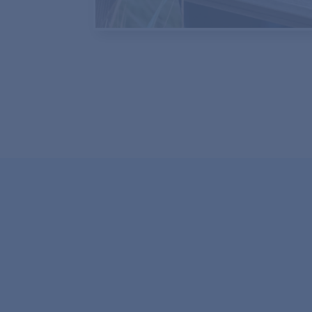
„Zum bes
Autor
Deutschla