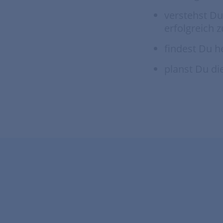
verstehst D
erfolgreich z
findest Du h
planst Du di