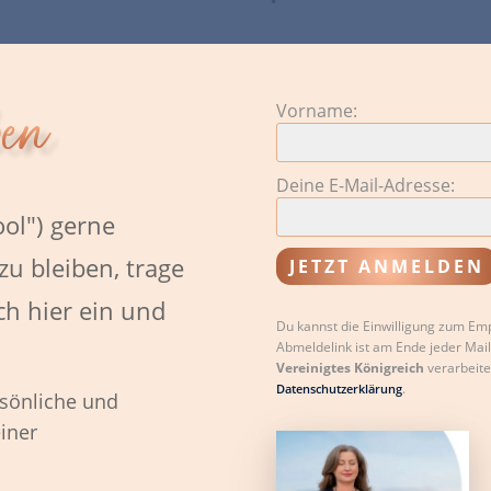
ben
Vorname:
Deine E-Mail-Adresse:
ool") gerne
zu bleiben, trage
h hier ein und
Du kannst die Einwilligung zum Emp
Abmeldelink ist am Ende jeder Mai
Vereinigtes Königreich
verarbeite
Auch wir verwenden Cookies...
.
Datenschutzerklärung
rsönliche und
 und andere Technologien z. B. um Dir personalisierte Inhalte anzuzeigen und die
iner
site für Dich zu optimieren. Damit Du alle Funktionen nutzen kannst, benötigen 
ine
Einwilligung
zur Cookie-Nutzung, die Du durch einen Klick auf den
blauen
lken
erteilst. Auf gar keinen Fall werden wir diese Technologie zu Deinem Nachte