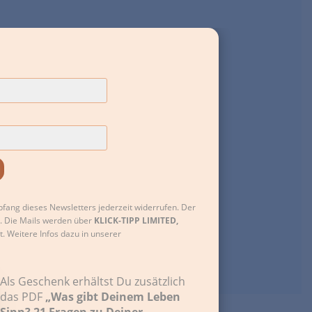
fang dieses Newsletters jederzeit widerrufen. Der
l. Die Mails werden über
KLICK-TIPP LIMITED,
t. Weitere Infos dazu in unserer
Als Geschenk erhältst Du zusätzlich
wir
das PDF
„Was gibt Deinem Leben
il
Sinn? 21 Fragen zu Deiner