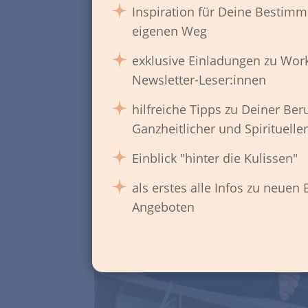
ve
Inspiration für Deine Bestim
wi
eigenen Weg
exklusive Einladungen zu Wor
H
Newsletter-Leser:innen
hilfreiche Tipps zu Deiner Ber
Ganzheitlicher und Spirituelle
Einblick "hinter die Kulissen"
als erstes alle Infos zu neuen
Angeboten