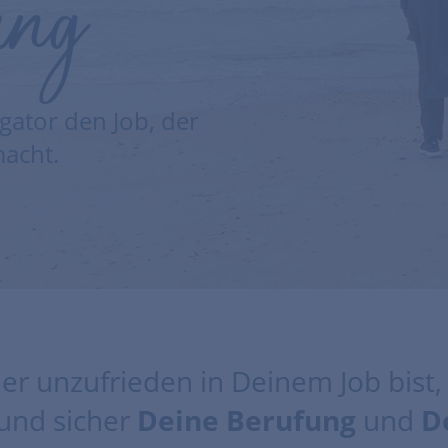
ung
gator den Job, der
macht.
r unzufrieden in Deinem Job bist, h
 und sicher
Deine Berufung
und
D