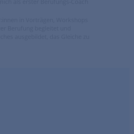
mich als erster Berufungs-Coach
r:innen in Vorträgen, Workshops
er Berufung begleitet und
aches ausgebildet, das Gleiche zu
tseller-
h als
n bekannt