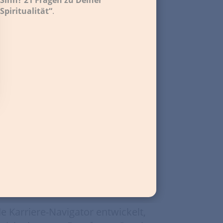
Spiritualität“
.
ngelika
rin,
 Karriere-Navigator entwickelt,