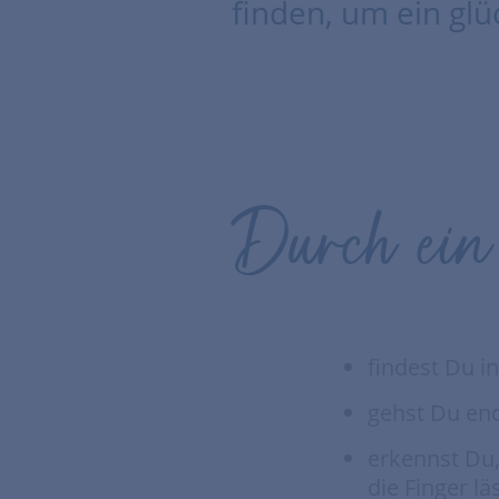
finden, um ein glü
Durch ein 
findest Du i
gehst Du end
erkennst Du,
die Finger lä