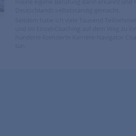
meine eigene Berufung darin erkannt und 
Deutschlands selbstständig gemacht.
Seitdem habe ich viele Tausend Teilnehme
und im Einzel-Coaching auf dem Weg zu ihr
hunderte lizenzierte Karriere-Navigator Co
tun.
seren Leben verhilft die Bes
in Angelika Gulder, die auc
nds erste Berufungsfinderi