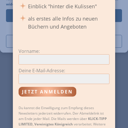
Als
hochsensibler und
widersprechen
findest Du in unserer
Einblick "hinter die Kulissen"
hochsensitiver Mensch
weiß ich, wie
Her damit! Ich liebe Cookies!
als erstes alle Infos zu neuen
herausfordernd es ist, die eigene
Büchern und Angeboten
Nur notwendige
Bestimmung zu finden und ihr zu
folgen. Gleichzeitig bin ich gewohnt,
Einstellungen
als Pionier voranzugehen. Gut geerdet
Vorname:
und gleichzeitig
tief verbunden mit
der geistigen Welt
.
Deine E-Mail-Adresse:
Auch anderen, die ich im Coaching
und meinen zahlreichen Ausbildungen
kennenlernen und begleiten durfte,
Du kannst die Einwilligung zum Empfang dieses
ging und geht das so. Darum wollten
Newsletters jederzeit widerrufen. Der Abmeldelink ist
viele meiner Teilnehmenden noch
am Ende jeder Mail. Die Mails werden über
KLICK-TIPP
LIMITED, Vereinigtes Königreich
verarbeitet. Weitere