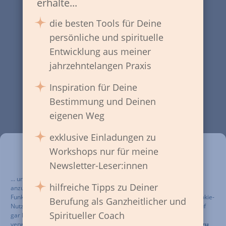
erhalte...
die besten Tools für Deine
persönliche und spirituelle
Entwicklung aus meiner
jahrzehntelangen Praxis
Inspiration für Deine
Bestimmung und Deinen
eigenen Weg
exklusive Einladungen zu
Auch wir verwenden
Workshops nur für meine
Newsletter-Leser:innen
Cookies...
... und andere Technologien z. B. um Dir personalisierte Inhalte
hilfreiche Tipps zu Deiner
anzuzeigen und die Website für Dich zu optimieren. Damit Du alle
Funktionen nutzen kannst, benötigen wir Deine
Einwilligung
zur Cookie-
Berufung als Ganzheitlicher und
Nutzung, die Du durch einen Klick auf den
blauen Balken
erteilst. Auf
Seelen entwickeln
Spiritueller Coach
gar keinen Fall werden wir diese Technologie zu Deinem Nachteil
verwenden. Mehr Infos und die
Möglichkeit jederzeit den Cookies zu