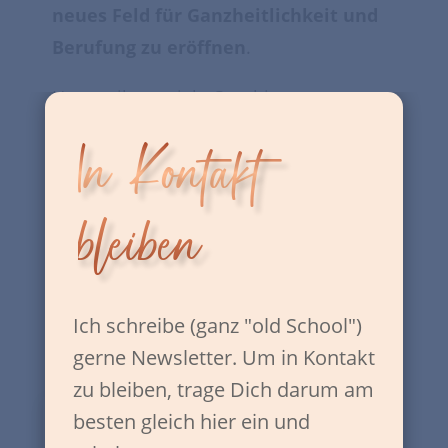
neues Feld für Ganzheitlichkeit und
Berufung zu eröffnen
.
Heute gibt es viele Coaching
Ausbildungen, doch meist muss, wer
In Kontakt
Coach werden will, sich für eine
Richtung entscheiden. Es gibt immer
bleiben
noch kaum Angebote, die
den
Menschen als Ganzes im Blick
haben. Doch es gibt sie bei Coaching
Up!.
Ich schreibe (ganz "old School")
gerne Newsletter. Um in Kontakt
zu bleiben, trage Dich darum am
besten gleich hier ein und