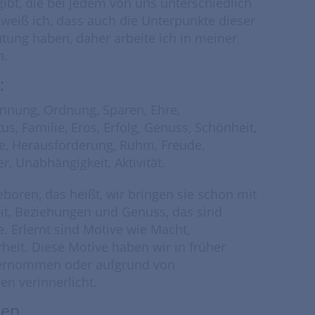
bt, die bei jedem von uns unterschiedlich
weiß ich, dass auch die Unterpunkte dieser
tung haben, daher arbeite ich in meiner
n.
:
ennung, Ordnung, Sparen, Ehre,
us, Familie, Eros, Erfolg, Genuss, Schönheit,
e, Herausforderung, Ruhm, Freude,
r, Unabhängigkeit, Aktivität.
boren, das heißt, wir bringen sie schon mit
eit, Beziehungen und Genuss, das sind
. Erlernt sind Motive wie Macht,
heit. Diese Motive haben wir in früher
bernommen oder aufgrund von
n verinnerlicht.
men