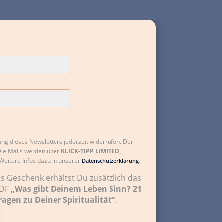
ng dieses Newsletters jederzeit widerrufen. Der
 Die Mails werden über
KLICK-TIPP LIMITED,
 Weitere Infos dazu in unserer
.
Datenschutzerklärung
ls Geschenk erhältst Du zusätzlich das
DF
„Was gibt Deinem Leben Sinn? 21
ragen zu Deiner Spiritualität“
.
wir
il