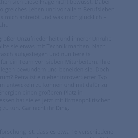
en sich diese Frage nicht bewusst. Dabei
erfolgreiches Leben und vor allem Berufsleben
s mich antreibt und was mich glücklich –
cht.
großer Unzufriedenheit und innerer Unruhe
ollte sie etwas mit Technik machen. Nach
rasch aufgestiegen und nun bereits
 für ein Team von sieben Mitarbeitern. Ihre
 Kollegen bewundern und beneiden sie. Doch
arum? Petra ist ein eher introvertierter Typ
m entwickeln zu können und mit dafür zu
nergien einen größeren Platz in
sen hat sie es jetzt mit firmenpolitischen
u tun. Gar nicht ihr Ding.
forschung ist, dass es etwa 16 verschiedene