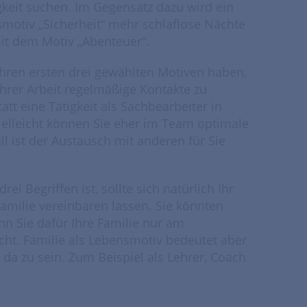
gkeit suchen. Im Gegensatz dazu wird ein
motiv „Sicherheit“ mehr schlaflose Nächte
mit dem Motiv „Abenteuer“.
hren ersten drei gewählten Motiven haben,
Ihrer Arbeit regelmäßige Kontakte zu
t eine Tätigkeit als Sachbearbeiter in
elleicht können Sie eher im Team optimale
ll ist der Austausch mit anderen für Sie
rei Begriffen ist, sollte sich natürlich Ihr
Familie vereinbaren lassen. Sie könnten
n Sie dafür Ihre Familie nur am
ht. Familie als Lebensmotiv bedeutet aber
da zu sein. Zum Beispiel als Lehrer, Coach