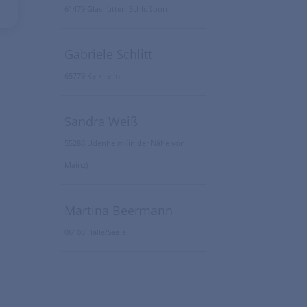
61479 Glashütten-Schloßborn
Gabriele Schlitt
65779 Kelkheim
Sandra Weiß
55288 Udenheim (in der Nähe von
Mainz)
Martina Beermann
06108 Halle/Saale