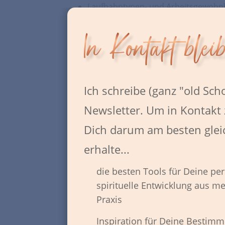
Laufbahntypen- und Arbeitsgewohnh
Selbstbewusstseins- und Kompeten
In Kontakt blei
Beratungsangebote
:
Karriereplanung (Bildungszugänge, K
-perspektiven)
Ich schreibe (ganz "old Sch
Jobsuchmethoden und Bewerbung
Newsletter. Um in Kontakt 
Gehaltsverhandlung
Dich darum am besten gleic
FÜR UNTERNEHMEN:
erhalte...
Personalmarketing, Recruiting und Per
die besten Tools für Deine pe
Über 25 Jahre Erfahrung im Bereich Arbeits
...
und Managementebenen
spirituelle Entwicklung aus m
Web
Praxis
De
Ba
ve
Inspiration für Deine Bestim