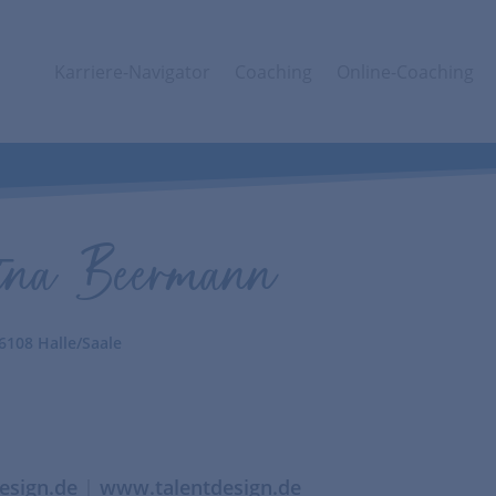
Karriere-Navigator
Coaching
Online-Coaching
ina Beermann
6108 Halle/Saale
esign.de
|
www.talentdesign.de