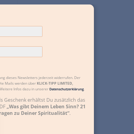
Nicole Kappelhoff
Glücksburg
Sheila Petersen
 und
Berlin
Maria Ehrenberg
Wunsiedel, Fichtelgebirge
ng dieses Newsletters jederzeit widerrufen. Der
 Die Mails werden über
KLICK-TIPP LIMITED,
 Weitere Infos dazu in unserer
.
Datenschutzerklärung
Claudia Süsens
ls Geschenk erhältst Du zusätzlich das
r-
DF
„Was gibt Deinem Leben Sinn? 21
24986 Mittelangeln/Satrup
ragen zu Deiner Spiritualität“
.
wir
il
Dr. Susanne Goebel-