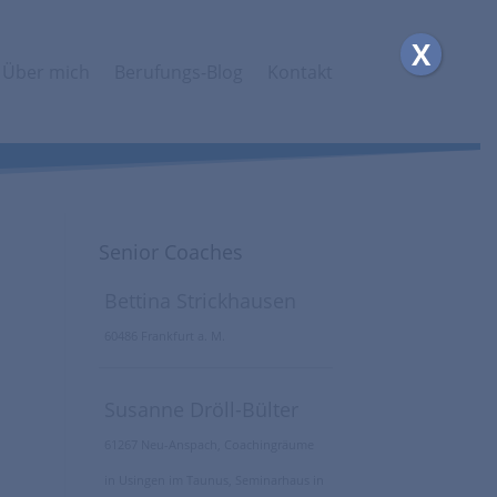
X
Über mich
Berufungs-Blog
Kontakt
Senior Coaches
Bettina Strickhausen
60486 Frankfurt a. M.
Susanne Dröll-Bülter
61267 Neu-Anspach, Coachingräume
in Usingen im Taunus, Seminarhaus in