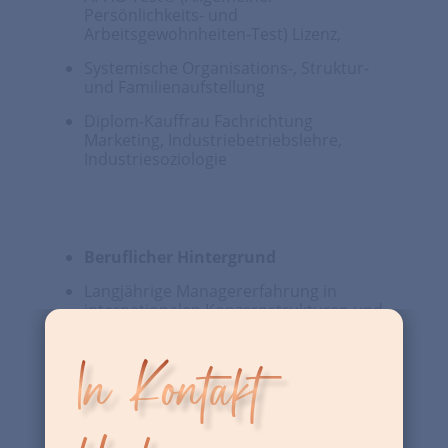
Persönlichkeits- und
Arbeitsgewohnheiten-Test) Lizenz,
Systemische Organisations-, Struktur-
und Familienaufstellung
Diplom-Kauffrau Fachrichtung
Marketing, Industriebetriebslehre,
Industriesoziologie
Beruflicher Hintergrund
Langjährige Managererfahrung in
internationalen Konzernstrukturen und
Mittelstand
In Kontakt
Marketing, Vertriebsunterstützung,
Internationale Projektarbeit und
Kooperationen