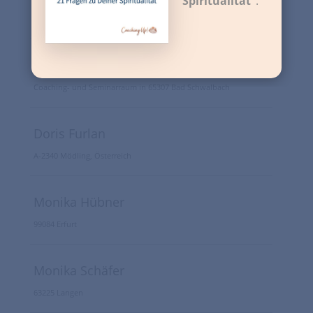
Spiritualität“
.
24986 Mittelangeln/Satrup
Dr. Susanne Goebel-Lauth
Coaching- und Seminarraum in 65307 Bad Schwalbach
Doris Furlan
A-2340 Mödling, Österreich
Monika Hübner
99084 Erfurt
Monika Schäfer
63225 Langen