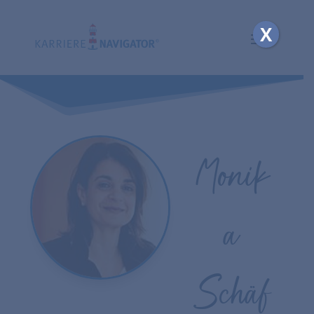
X
Monik
a
Schäf