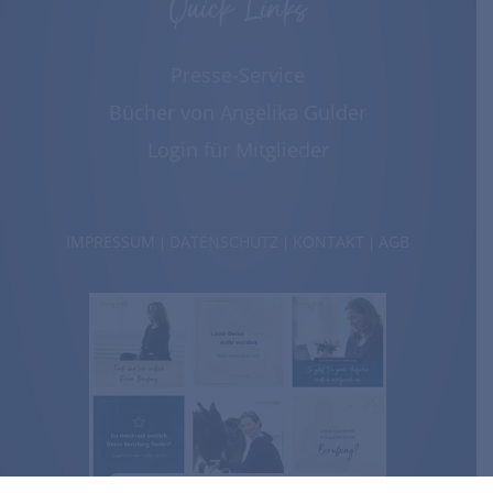
Quick Links
Presse-Service
Bücher von Angelika Gulder
Login für Mitglieder
IMPRESSUM
DATENSCHUTZ
KONTAKT
AGB
|
|
|
FOLGE MIR AUF INSTAGRAM