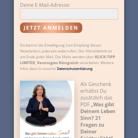
Deine E-Mail-Adresse:
Francesca Peter-Ferrera
64850 Schaafheim
Nicole Kappelhoff
Du kannst die Einwilligung zum Empfang dieses
Newsletters jederzeit widerrufen. Der Abmeldelink ist
Glücksburg
am Ende jeder Mail. Die Mails werden über
KLICK-TIPP
LIMITED, Vereinigtes Königreich
verarbeitet. Weitere
Infos dazu in unserer
.
Datenschutzerklärung
Sheila Petersen
Als Geschenk
Berlin
erhältst Du
zusätzlich das
PDF
„Was gibt
Maria Ehrenberg
Deinem Leben
Wunsiedel, Fichtelgebirge
Sinn? 21
Fragen zu
Deiner
Claudia Süsens