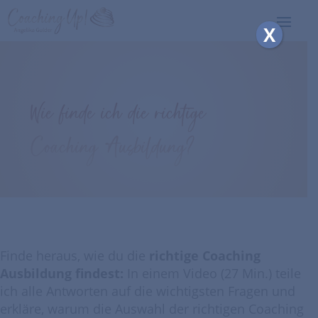
X
Wie finde ich die richtige
Coaching Ausbildung?
Finde heraus, wie du die
richtige Coaching
Ausbildung findest:
In einem Video (27 Min.) teile
ich alle Antworten auf die wichtigsten Fragen und
erkläre, warum die Auswahl der richtigen Coaching