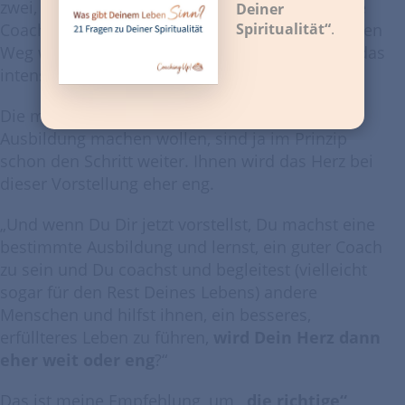
zwei, drei Jahre und nichts verändere, also keine
Deiner
Spiritualität“
.
Coaching Ausbildung mache, sondern einfach den
Weg weitergehe, wird mein Herz, wenn ich mir das
intensiv vorstelle, eher weit oder eng?“
Die meisten Menschen, die eine Coaching
Ausbildung machen wollen, sind ja im Prinzip
schon den Schritt weiter. Ihnen wird das Herz bei
dieser Vorstellung eher eng.
„Und wenn Du Dir jetzt vorstellst, Du machst eine
bestimmte Ausbildung und lernst, ein guter Coach
zu sein und Du coachst und begleitest (vielleicht
sogar für den Rest Deines Lebens) andere
Menschen und hilfst ihnen, ein besseres,
erfüllteres Leben zu führen,
wird Dein Herz dann
eher weit oder eng
?“
Das ist meine Empfehlung, um
„die richtige“